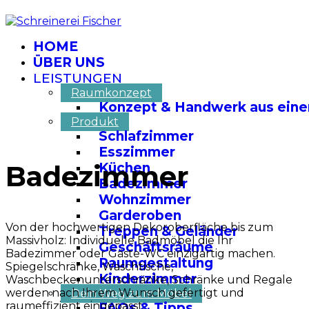
HOME
ÜBER UNS
LEISTUNGEN
Raumkonzept
Konzept & Handwerk aus eine
Produkt
Schlafzimmer
Esszimmer
Badezimmer
Küchen
Badezimmer
Wohnzimmer
Garderoben
Von der hochwertigen Dekoroberfläche bis zum
Treppen & Geländer
Massivholz: Individuelle Badmöbel die Ihr
Geschäftsräume
Badezimmer oder Gäste-WC einzigartig machen.
Raumgestaltung
Spiegelschränke, Waschtische,
Kinderzimmer
Waschbeckenunterschränke, Schränke und Regale
werden nach Ihrem Wunsch gefertigt und
Dein Weg zum Möbel
raumeffizient eingepasst.
FAQs & Tipps